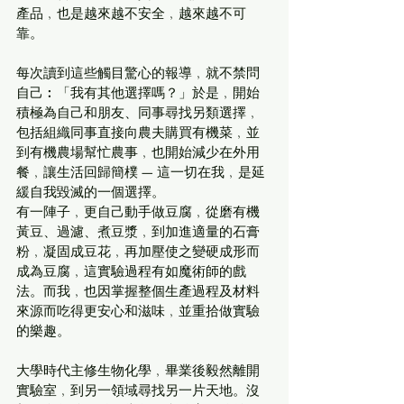
產品﹐也是越來越不安全﹐越來越不可
靠。
每次讀到這些觸目驚心的報導﹐就不禁問
自己︰「我有其他選擇嗎？」於是﹐開始
積極為自己和朋友、同事尋找另類選擇﹐
包括組織同事直接向農夫購買有機菜﹐並
到有機農場幫忙農事﹐也開始減少在外用
餐﹐讓生活回歸簡樸 — 這一切在我﹐是延
緩自我毀滅的一個選擇。
有一陣子﹐更自己動手做豆腐﹐從磨有機
黃豆、過濾、煮豆漿﹐到加進適量的石膏
粉﹐凝固成豆花﹐再加壓使之變硬成形而
成為豆腐﹐這實驗過程有如魔術師的戲
法。而我﹐也因掌握整個生產過程及材料
來源而吃得更安心和滋味﹐並重拾做實驗
的樂趣。
大學時代主修生物化學﹐畢業後毅然離開
實驗室﹐到另一領域尋找另一片天地。沒