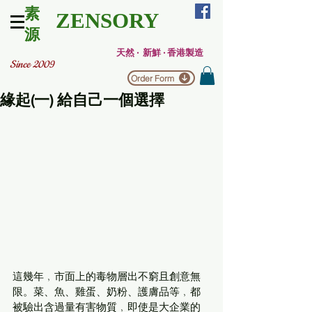
素
ZENSORY
源
天然 ‧ 新鮮 ‧ 香港製造
Since 2009
Order Form
緣起(一) 給自己一個選擇
這幾年﹐市面上的毒物層出不窮且創意無
限。菜、魚、雞蛋、奶粉、護膚品等﹐都
被驗出含過量有害物質﹐即使是大企業的