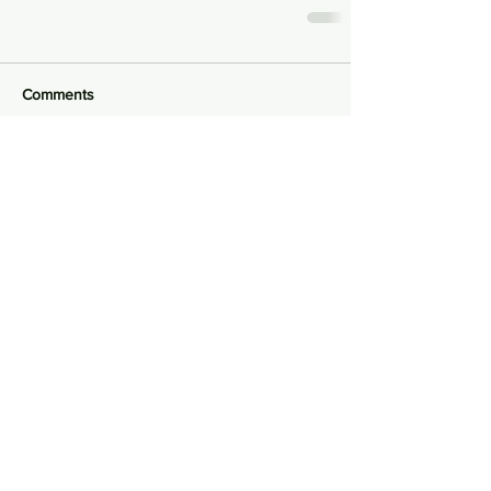
Comments
Write a comment...
產品篇
熱門搜尋
環保篇
理念篇
8週年
手工皂
植物精油
生活篇
海靈草染髮
護膚
面部保養
驅蚊
手工皂
染髮
植物精油