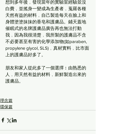
想到多年後﹐發現當年的實驗室經驗並沒
白費﹐並搖身一變成為生產者﹐蒐羅各種
天然有益的材料﹐自己製造每天在臉上和
身體塗塗抹抹的香皂和護膚品。鋪天蓋地
催眠式的名牌護膚品廣告再也無法打動
我﹐因為我很清楚﹐我所製的護膚品不含
不必要甚至有害的化學添加物(如paraben, 
propylene glycol, SLS)﹐真材實料﹐比市面
上的護膚品好多了。
朋友和家人從此多了一個選擇︰由熟悉的
人﹐用天然有益的材料﹐新鮮製造出來的
護膚品。
理念篇
環保篇