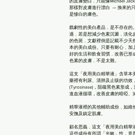
的皮膚變白﹐只能像Michael Jack
那樣對皮膚進行漂白  — 換來的
是慘白的膚色。
戲劇性的美白產品﹐是不存在的
過﹐若是想減少色素沉澱﹐淡化
的色斑﹐文獻裡倒是記載不少天
本的美白成份。只要有耐心﹐加
好的生活和飲食習慣﹐改善已形
色素的皮膚﹐不是太難。
這支「夜用美白精華液」含草本
藥裡有利尿、清肺及止咳的功效
(Tyrosinase)，阻礙黑色
進血液循環，改善皮膚的暗啞、
精華液裡的其他輔助成份﹐如維
安撫及鎮定肌膚。
顧名思義﹐這支「夜用美白精華
這些成份有所謂「光敏」性﹐意