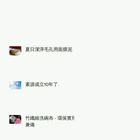
夏日潔淨毛孔用面膜泥
素源成立10年了.
竹纖維洗碗布 - 環保實用
兼備