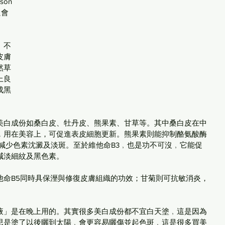
son
只會
。不
皮膚
然草
上良
成黑
美白成份如桑白皮、牡丹皮、熊果素、甘草等。其中桑白皮在中
，用在美容上，可促進表皮細胞更新。熊果素則能抑制酪氨酸酶
素形成，減少色素沈澱及淡斑。至於維他命B3﹐也是功不可沒﹐它能促
減淡細紋及黑色素。
他命B5同時具保溼與修復皮膚組織的功效；甘菊則可抗敏消炎，
液」是在晚上用的。其實很多美白成份都不宜白天塗﹐這是因為
思是塗了以後曬到太陽﹐會更容易曬傷並起色斑﹐這是很多買美