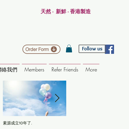
天然 ‧ 新鮮 ‧ 香港製造
Follow us
Order Form
聯絡我們
Members
Refer Friends
More
素源成立10年了.
海靈草/木藍粉染髮: 一步式