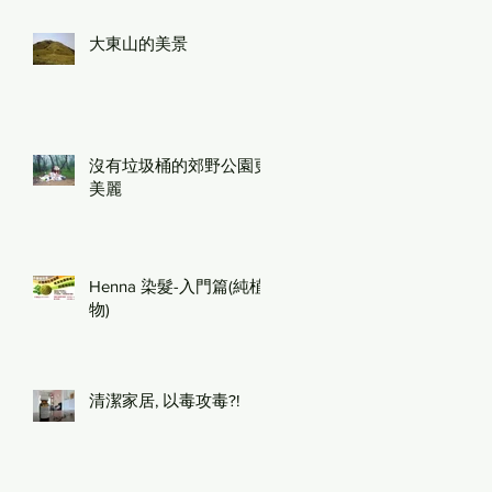
大東山的美景
沒有垃圾桶的郊野公園更
美麗
Henna 染髮-入門篇(純植
物)
清潔家居, 以毒攻毒?!