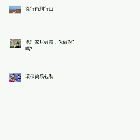
從行街到行山
處理家居蚊患，你做對了
嗎?
環保簡易包裝