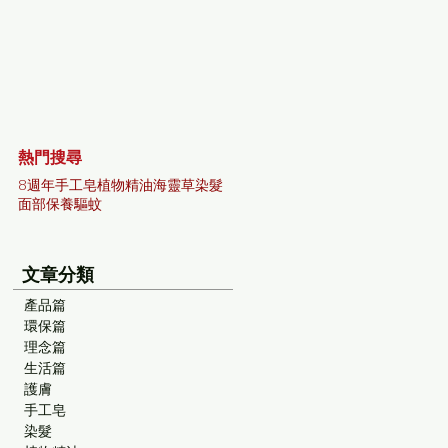
熱門搜尋
8週年
手工皂
植物精油
海靈草染髮
面部保養
驅蚊
文章分類
產品篇
環保篇
理念篇
生活篇
護膚
手工皂
染髮