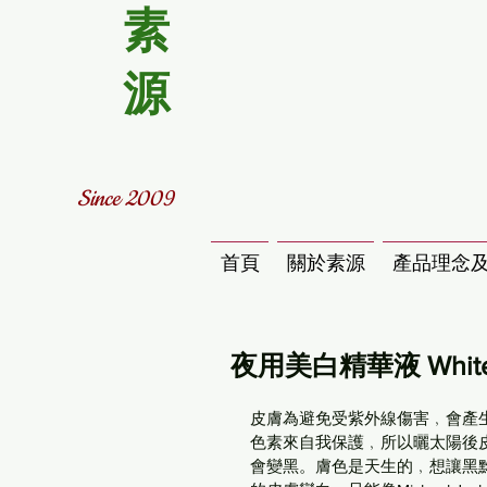
素
源
Since 2009
首頁
關於素源
產品理念
夜用美白精華液 Whiteni
皮膚為避免受紫外線傷害﹐會產
色素來自我保護﹐所以曬太陽後
會變黑。膚色是天生的﹐想讓黑