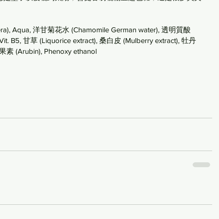
era), Aqua, 洋甘菊花水 (Chamomile German water), 透明質酸 
, Vit. B5, 甘草 (Liquorice extract), 桑白皮 (Mulberry extract), 牡丹
 熊果素 (Arubin), Phenoxy ethanol