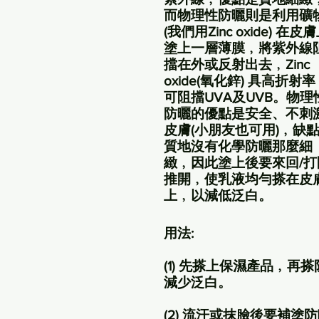
而物理性防曬則是利用礦
(我們用Zinc oxide) 在皮
塗上一層薄膜﹐將紫外線
擋在外或反射出去﹐Zinc 
oxide(氧化鋅) 具高折射
可阻擋UVA及UVB。物理
防曬的優點是安全、不刺
皮膚(小朋友也可用)﹐缺
質地沒有化學防曬那麼細
緻﹐因此塗上後要來回/打
推開﹐使乳液均勻搽在皮
上﹐以減低泛白。
用法:
(1) 先搽上保濕產品﹐再
減少泛白。
(2) 流汗或抹臉後要補