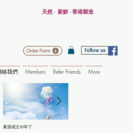
天然 ‧ 新鮮 ‧ 香港製造
Follow us
Order Form
聯絡我們
Members
Refer Friends
More
素源成立10年了.
海靈草/木藍粉染髮: 一步式