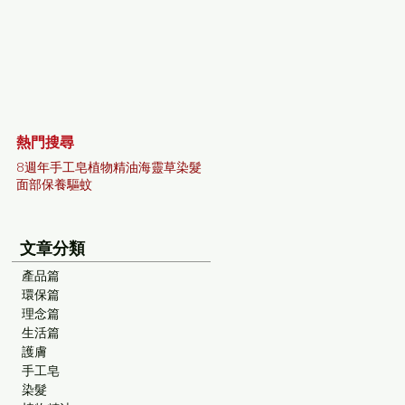
熱門搜尋
8週年
手工皂
植物精油
海靈草染髮
面部保養
驅蚊
文章分類
產品篇
環保篇
理念篇
生活篇
護膚
手工皂
染髮