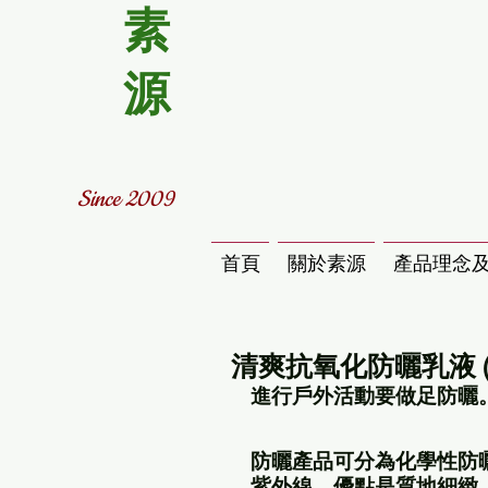
素
源
Since 2009
首頁
關於素源
產品理念
清爽抗氧化防曬乳液 (物
進行戶外活動要做足防曬
防曬產品可分為化學性防
紫外線﹐優點是質地細緻