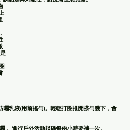
物
膚上
阻
率﹐
性
激
點是
圈
膚
搽防曬乳液(用前搖勻)。輕輕打圈推開搽勻幾下﹐會
塗防曬﹐ 進行戶外活動起碼每兩小時要補一次。