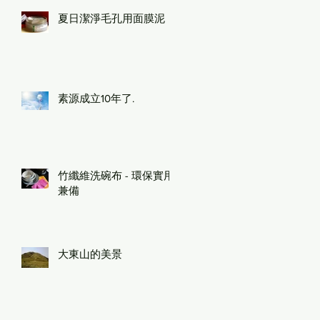
夏日潔淨毛孔用面膜泥
素源成立10年了.
竹纖維洗碗布 - 環保實用
兼備
大東山的美景