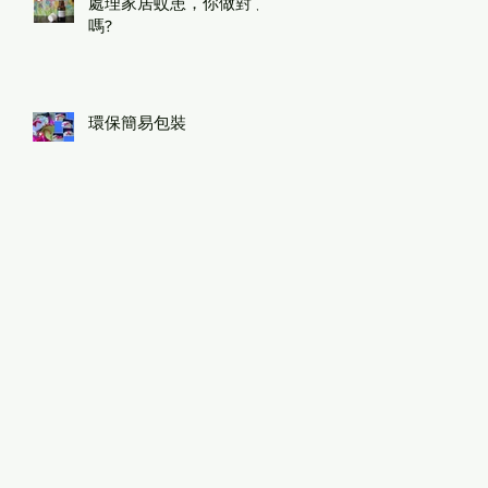
處理家居蚊患，你做對了
嗎?
環保簡易包裝