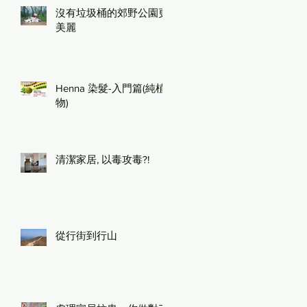
沒有垃圾桶的郊野公園更
美麗
Henna 染髮-入門篇(純植
物)
清潔家居, 以毒攻毒?!
從行街到行山