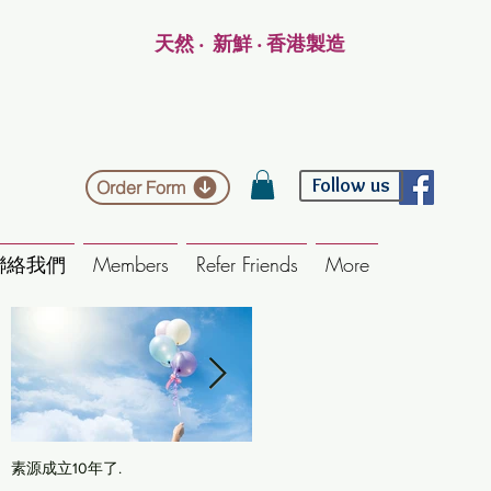
天然 ‧ 新鮮 ‧ 香港製造
Follow us
Order Form
聯絡我們
Members
Refer Friends
More
素源成立10年了.
海靈草/木藍粉染髮: 一步式