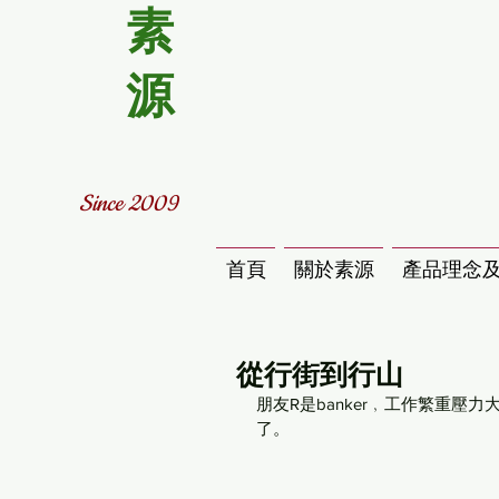
素
源
Since 2009
首頁
關於素源
產品理念
從行街到行山
朋友R是banker﹐工作繁重
了。