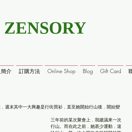
ZENSORY
及簡介
訂購方法
Online Shop
Blog
Gift Card
壓力大﹐週末其中一大興趣是行街買衫﹐直至她開始行山後﹐開始變
三年前的某次聚會上﹐我建議來一次
行山。而在此之前﹐她甚少運動﹐遑