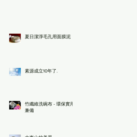
夏日潔淨毛孔用面膜泥
素源成立10年了.
竹纖維洗碗布 - 環保實用
兼備