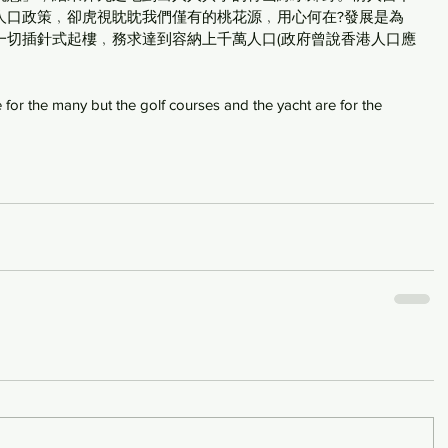
人口政策﹐卻虎視眈眈我們僅有的桃花源﹐用心何在?發展是為
一切插針式起樓﹐務求達到容納上千萬人口(政府曾說香港人口應
or the many but the golf courses and the yacht are for the 