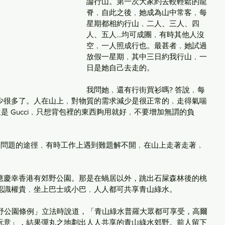
論行山。第一次大家約去較輕鬆的龍
脊﹐自此之後﹐她成為山中常客﹐每
星期都相約行山﹐二人、三人、四
人、五人…均可成團﹐有時其他人沒
空﹐一人照成行也。最甚者﹐她試過
放假一星期﹐其中三日約我行山﹐一
日是她自己去走的。
我問她﹐還有行街買衫嗎? 答說﹐每
少很多了。人在山上﹐對物質的需求減少是很正常的﹐走得氣喘
 還是 Gucci﹐只想背包裡的東西夠用就好﹐不要增加無謂的負
決問題的途徑﹐有時工作上遇到難題解不開﹐在山上走著走著﹐
應慶幸香港有郊野公園。那是在蝸居以外，跳出石屎森林後的桃
認識權貴﹐坐上巴士或小巴﹐人人都可共享青山綠水。
郊野公園條例」立法時說道，「青山綠水普羅大眾都可享受，高爾
玩意」，結果彈丸之地劃出人人共享的青山綠水郊野。前人留下