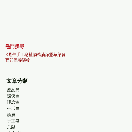
熱門搜尋
8週年
手工皂
植物精油
海靈草染髮
面部保養
驅蚊
文章分類
產品篇
環保篇
理念篇
生活篇
護膚
手工皂
染髮