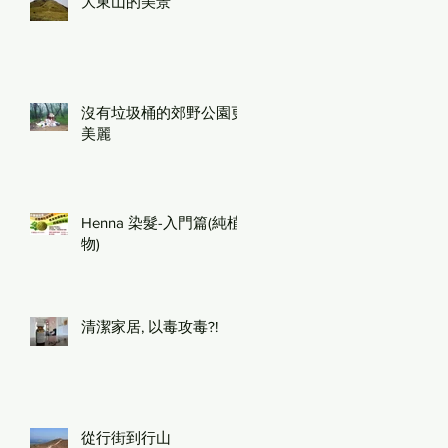
大東山的美景
沒有垃圾桶的郊野公園更
美麗
Henna 染髮-入門篇(純植
物)
清潔家居, 以毒攻毒?!
從行街到行山