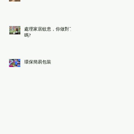
處理家居蚊患，你做對了
嗎?
環保簡易包裝