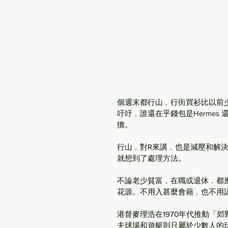
個週末都行山﹐行街買衫比以前
吁吁﹐誰還在乎錢包是Hermes
擔。
行山﹐對R來講﹐也是減壓和解
就想到了處理方法。
不論老少貧富﹐在職或退休﹐都
花源。不用入甚麼會藉﹐也不用
港督麥理浩在1970年代推動「
夫球場和遊艇則只屬於少數人的