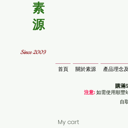
素
源
Since 2009
首頁
關於素源
產品理念
購滿$
注意:
如需使用順豐
自
My cart