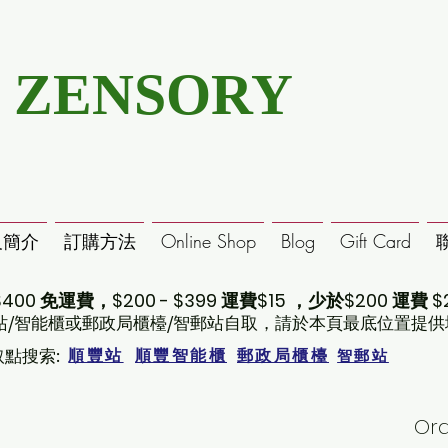
ZENSORY
及簡介
訂購方法
Online Shop
Blog
Gift Card
400 免運費，$200 - $399 運費$15 ，少於$200 運費 $
站/智能櫃或郵政局櫃檯/智郵站自取，請於本頁最底位置提供
取點搜索:
順豐站
順豐智能櫃
郵政局櫃檯
智郵站
Or