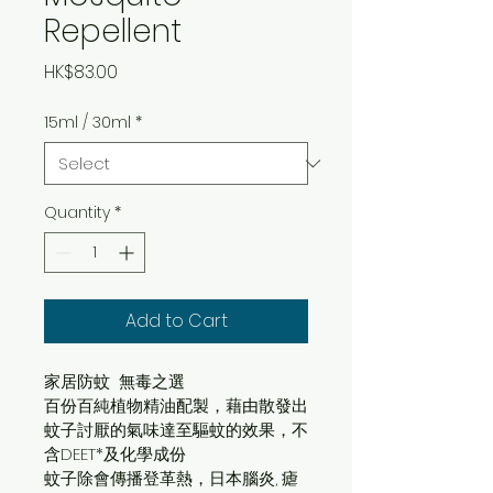
Repellent
Price
HK$83.00
15ml / 30ml
*
Quantity
*
Add to Cart
家居防蚊  無毒之選
百份百純植物精油配製，藉由散發出
蚊子討厭的氣味達至驅蚊的效果，不
含DEET*及化學成份
蚊子除會傳播登革熱，日本腦炎, 瘧