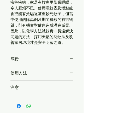
疾等疾病，家居有蚊患更影響睡眠，
令人厭煩不已。使用電蚊香及燃點蚊
香或能有效驅逐甚至殺死蚊子，但當
中使用的除蟲劑及期間釋放的有害物
質，則有機會對健康造成潛在威脅; 
因此，以化學方法滅蚊實非長遠解決
問題的方法，採用天然的防蚊法及改
善家居環境才是安全明智之道。
成份
香芧天然精油 Citronella Essential 
使用方法
Oil, 尤加利天然精油Eucalyptus 
Essential Oil, 薰衣草天然精油
​驅逐室內蚊子: 利用薰香機進行室內擴
Lavender Essential Oil
注意
香，配合自製驅蚊水噴於牆角及傢具靠
牆等陰暗處可加強效果((驅蚊噴霧: 40
- 
未經稀釋不可直接使用於皮膚上
滴精油+30ml消毒酒精, 搖勻後再加入
- 
放置於陰暗及幼童不能觸及之處
70ml水, 每次用前先搖勻)
- 
遠離火源
​預防蚊子入屋: 將滴有香薰油的香包放
置於門窗及陰暗潮濕的角落