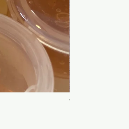
銀杏柔潤護髮素 (植物染髮 /
Price
HK$108.00