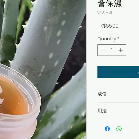
薈保濕
SKU: M01
Price
HK$65.00
Quantity
*
成份
有機蘆薈 (Organic Alo
用法
Polygel, 有機天竺葵花
water), 玫瑰花水 (Ro
洗好臉後塗一層蘆薈保
biloba), 青瓜萃取 (
鐘後再清洗，最後塗
(Phenoxy ethanol)