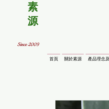
素
源
Since 2009
首頁
關於素源
產品理念