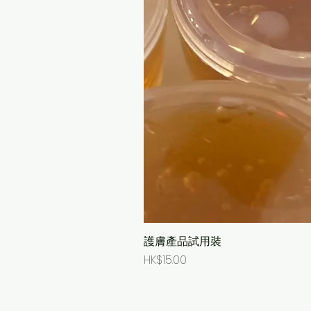
護膚產品試用裝
Price
HK$15.00