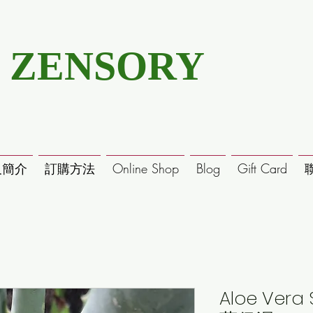
ZENSORY
及簡介
訂購方法
Online Shop
Blog
Gift Card
Aloe Vera