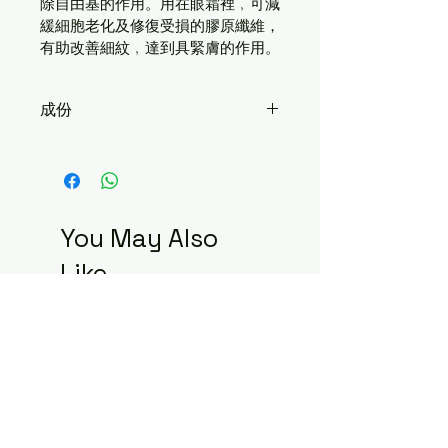
除自由基的作用。用
在眼霜裡﹐可減
緩細胞老化及修復受損的膠原纖維，
有助改善細紋﹐
達到具緊膚的作用。
成份
Aqua, 甘油 (Glycerin), 金盞花萃取 
(Calendula extract), 有機茶花籽油 
(Organic Camellia oil), 稻谷蛋白肽 
(Colhibin), 維他命E (Vit. E), 荷荷芭油 
(Jojoba oil), 維他命B3 (Vit. B3), 夏威
You May Also
夷核油(Macadamia nut oil), 乳化
Like
劑 (SAC & Lecithin), 十六醇 (Cetyl 
alcohol), 輔酶Q10 (Coenzyme 
Q10), Phenoxy ethanol苯氧乙醇