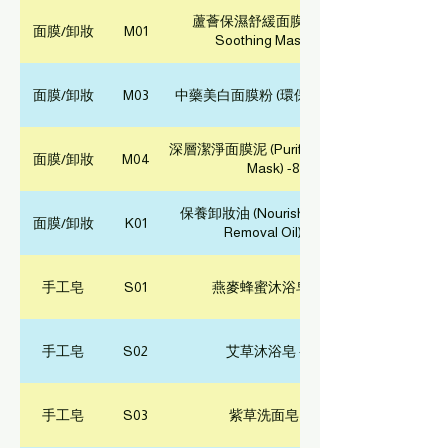
蘆薈保濕舒緩面膜 (Aloe Vera
面膜/卸妝
M01
Soothing Mask) -25ml
面膜/卸妝
M03
中藥美白面膜粉 (環保補充裝) - 70g
深層潔淨面膜泥 (Purifying Cleansing
面膜/卸妝
M04
Mask) -80g
保養卸妝油 (Nourishing Make-up
面膜/卸妝
K01
Removal Oil) -30ml
手工皂
S01
燕麥蜂蜜沐浴皂 - 100g
手工皂
S02
艾草沐浴皂 - 100g
手工皂
S03
紫草洗面皂 - 30g