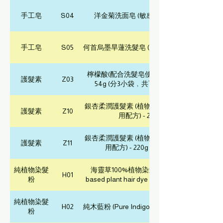
手工皂
S04
洋金菊洗面皂 (敏感肌膚) - 30g
手工皂
S05
何首烏墨旱蓮洗髮皂 (養髮配方) - 80g
檸檬酸(配合洗髮皂使用的潤髮劑) -
護髮素
Z03
54g (分3小袋﹐共可用約75次)
銀杏柔潤護髮素 (植物染髮/洗髮皂專
護髮素
Z10
用配方) - 220g
銀杏柔潤護髮素 (植物染髮/洗髮皂專
護髮素
Z11
用配方) - 220g (兩件裝)
純植物染髮
海靈草100%植物染髮粉 (Henna-
H01
粉
based plant hair dye powder) - 100g
純植物染髮
H02
純木藍粉 (Pure Indigo Powder) - 100g
粉