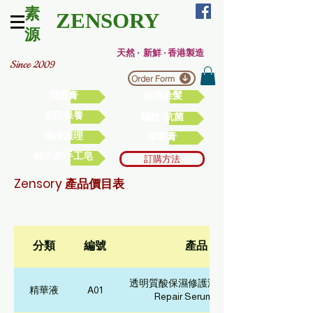
素
ZENSORY
源
天然 ‧ 新鮮 ‧ 香港製造
Since 2009
Order Form
潤唇膏
植物染髮
面部保養
驅蚊/抗菌
濕疹護理
紫草膏
純天然手工皂
訂購方法
Zensory 產品價目表
分類
編號
產品
透明質酸保濕修護液 (Hydrating
精華液
A01
Repair Serum) - 8ml