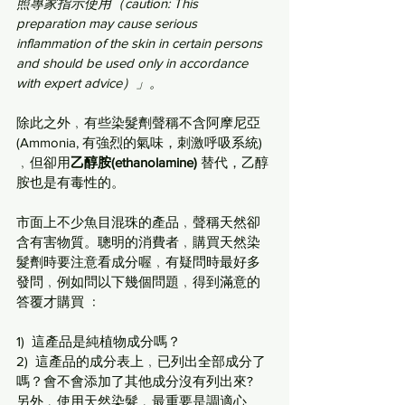
照專家指示使用（caution: This 
preparation may cause serious 
inflammation of the skin in certain persons 
and should be used only in accordance 
with expert advice）」。
除此之外﹐有些染髮劑聲稱不含阿摩尼亞 
(Ammonia, 有強烈的氣味，刺激呼吸系統) 
﹐但卻用
乙醇胺(ethanolamine)
 替代，乙醇
胺也是有毒性的。
市面上不少魚目混珠的產品﹐聲稱天然卻
含有害物質。聰明的消費者﹐購買天然染
髮劑時要注意看成分喔﹐有疑問時最好多
發問﹐例如問以下幾個問題﹐得到滿意的
答覆才購買 ﹕
1)  這產品是純植物成分嗎？
2)  這產品的成分表上﹐已列出全部成分了
嗎？會不會添加了其他成分沒有列出來?
另外﹐使用天然染髮﹐最重要是調適心