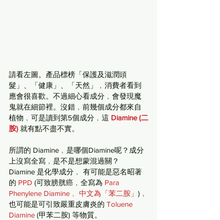
請看左圖。產品標榜「保護及滋潤頭
髮」、「健康」、「天然」﹐消費者看到
應會很喜歡。不過細心看成分﹐會發現魔
鬼就在細節裡。沒錯﹐前幾個成分都來自
植物﹐可是讀到第5個成分﹐這 
Diamine (二
胺)
 就有點不盡不實。
所謂的 Diamine﹐是哪個Diamine呢？成分
上沒寫全寫﹐是不是想蒙混過關？ 
Diamine 是化學成分﹐ 有可能是惡名昭著
的 
PPD
 (可致膀胱癌﹐全寫為
 Para 
Phenylene Diamine﹐ 中文為「苯二胺」
)﹐
也可能是可引致嚴重皮膚炎的
 Toluene 
Diamine
 (甲苯二胺) 等物質。