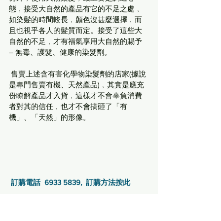
態﹐接受大自然的產品有它的不足之處﹐
如染髮的時間較長﹐顏色沒甚麼選擇﹐而
且也視乎各人的髮質而定。接受了這些大
自然的不足﹐才有福氣享用大自然的賜予 
– 無毒、護髮、健康的染髮劑。
 售賣上述含有害化學物染髮劑的店家(據說
是專門售賣有機、天然產品)﹐其實是應充
份瞭解產品才入貨﹐這樣才不會辜負消費
者對其的信任﹐也才不會搞砸了「有
機」、「天然」的形像。
訂購電話  6933 5839,  訂購方法按此
 … 繼續閱讀︰