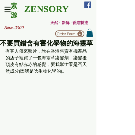
素
ZENSORY
源
天然 ‧ 新鮮 ‧ 香港製造
Since 2009
Order Form
不要買錯含有害化學物的海靈草
有客人傳來照片﹐說在香港售賣有機產品
的店子裡買了一包海靈草染髮劑﹐染髮後
頭皮有點赤赤的感覺﹐要我幫忙看是否天
然成分(因我是唸生物化學的)。