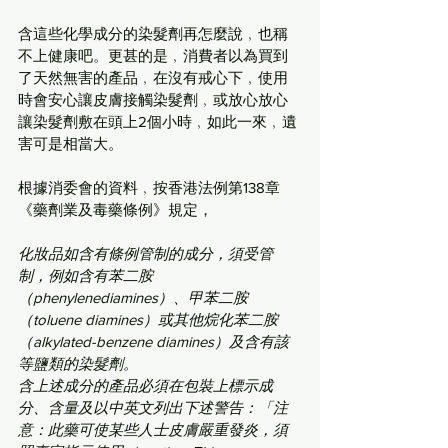
含這些化學成分的染髮劑再怎麼說﹐也稱
不上健康吧。更甚的是﹐消費者以為買到
了天然無害的產品﹐在沒有戒心下﹐使用
時會安心讓皮膚接觸染髮劑﹐或放心放心
讓染髮劑敷在頭上2個小時﹐如此一來﹐遺
害可是相當大。
根據消委會的資料﹐按香港法例第138章
《藥劑業及毒藥條例》規定，
化妝品如含有條例管制的成分，須受管
制，例如含有苯二胺
（phenylenediamines）、甲苯二胺
（toluene diamines）或其他烷化苯二胺
（alkylated-benzene diamines）及含有該
等鹽類的染髮劑。
含上述成分的產品必須在包裝上標示成
分、含量及以中英文列出下述警告：「注
意：此藥可使某些人士皮膚嚴重發炎，須